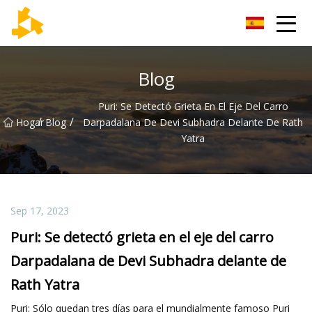
Grupo de termómetros de Tianjin
Blog
Puri: Se Detectó Grieta En El Eje Del Carro
/
/
Hogar
Blog
Darpadalana De Devi Subhadra Delante De Rath
Yatra
Sep 17, 2023
Puri: Se detectó grieta en el eje del carro
Darpadalana de Devi Subhadra delante de
Rath Yatra
Puri: Sólo quedan tres días para el mundialmente famoso Puri