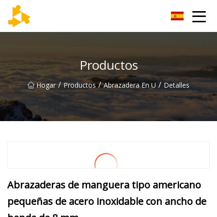
Grupo de termómetros de Tianjin
Productos
/
/
/
Hogar
Productos
Abrazadera En U
Detalles
Abrazaderas de manguera tipo americano
pequeñas de acero inoxidable con ancho de