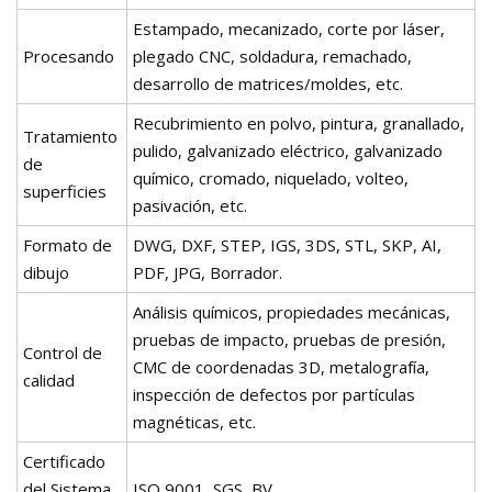
Estampado, mecanizado, corte por láser,
Procesando
plegado CNC, soldadura, remachado,
desarrollo de matrices/moldes, etc.
Recubrimiento en polvo, pintura, granallado,
Tratamiento
pulido, galvanizado eléctrico, galvanizado
de
químico, cromado, niquelado, volteo,
superficies
pasivación, etc.
Formato de
DWG, DXF, STEP, IGS, 3DS, STL, SKP, AI,
dibujo
PDF, JPG, Borrador.
Análisis químicos, propiedades mecánicas,
pruebas de impacto, pruebas de presión,
Control de
CMC de coordenadas 3D, metalografía,
calidad
inspección de defectos por partículas
magnéticas, etc.
Certificado
del Sistema
ISO 9001, SGS, BV