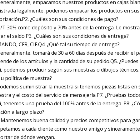
Generalmente, empacamos nuestros productos en cajas blanc
istrada legalmente, podemos empacar los productos en sus c
orización.P2. ¿Cuáles son sus condiciones de pago?
T/T 30% como depósito y 70% antes de la entrega. Le mostra
ar el saldo.P3. ¿Cuáles son sus condiciones de entrega?
MANDO, CFR, CIF.Q4. ¿Qué tal su tiempo de entrega?
Generalmente, tomará de 30 a 60 días después de recibir el 
ende de los artículos y la cantidad de su pedido.Q5. ¿Puede
Sí, podemos producir según sus muestras o dibujos técnicos.
su política de muestra?
Podemos suministrar la muestra si tenemos piezas listas en st
stra y el costo del servicio de mensajería.P7. ¿Pruebas todo
Sí, tenemos una prueba del 100% antes de la entrega. P8: 
ación a largo plazo?
. Mantenemos buena calidad y precios competitivos para gara
petamos a cada cliente como nuestro amigo y sinceramente
ortar de dónde vengan.