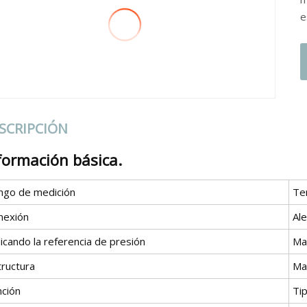
e
SCRIPCIÓN
formación básica.
ngo de medición
Te
nexión
Al
icando la referencia de presión
Ma
tructura
Ma
nción
Tip