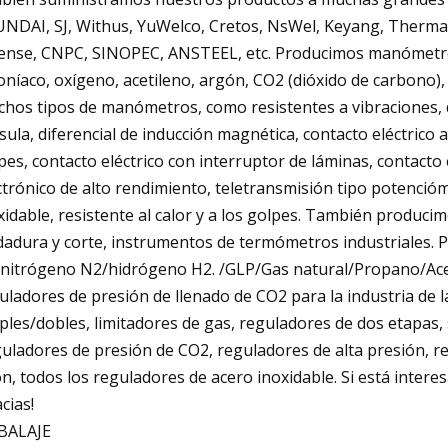
NDAI, SJ, Withus, YuWelco, Cretos, NsWel, Keyang, Thermal
ense, CNPC, SINOPEC, ANSTEEL, etc. Producimos manómetro
níaco, oxígeno, acetileno, argón, CO2 (dióxido de carbono),
hos tipos de manómetros, como resistentes a vibraciones, de 
sula, diferencial de inducción magnética, contacto eléctrico 
pes, contacto eléctrico con interruptor de láminas, contacto e
ctrónico de alto rendimiento, teletransmisión tipo potenció
xidable, resistente al calor y a los golpes. También produc
dadura y corte, instrumentos de termómetros industriales
nitrógeno N2/hidrógeno H2. /GLP/Gas natural/Propano/Ace
uladores de presión de llenado de CO2 para la industria de l
ples/dobles, limitadores de gas, reguladores de dos etapas, 
uladores de presión de CO2, reguladores de alta presión, r
ón, todos los reguladores de acero inoxidable. Si está inte
acias!
BALAJE