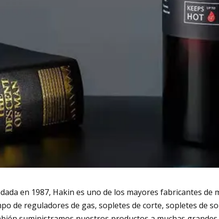
dada en 1987, Hakin es uno de los mayores fabricantes de 
po de reguladores de gas, sopletes de corte, sopletes de
bién suministramos nuestros productos a muchas grandes e