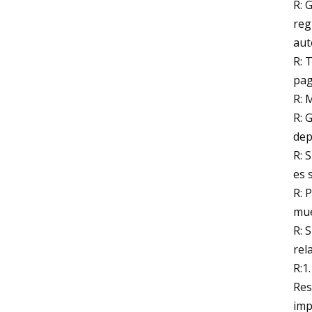
R: 
reg
aut
R: 
pag
R: 
R: 
dep
R: 
es 
R: 
mue
R: 
rel
R:1
Res
imp