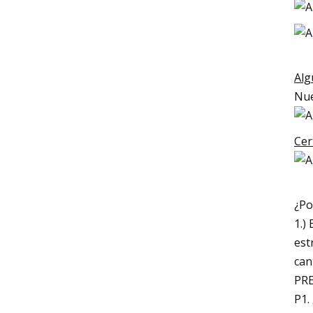
Alg
Nue
Cer
¿Po
1.)
est
can
PR
P1.