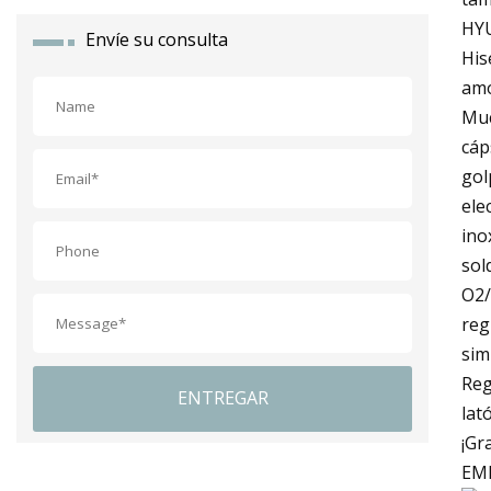
HYU
Envíe su consulta
His
amo
Muc
cáp
gol
ele
ino
sol
O2/
reg
sim
Reg
ENTREGAR
lat
¡Gr
EM