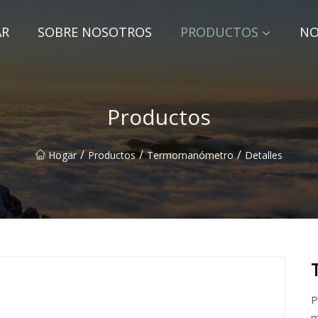
AR
SOBRE NOSOTROS
PRODUCTOS
NO
Productos
/
/
/
Hogar
Productos
Termomanómetro
Detalles
P
m