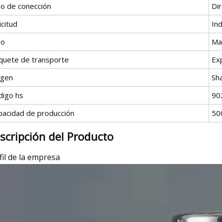
po de conección
Dir
icitud
Ind
po
Ma
quete de transporte
Exp
igen
Sha
digo hs
90
pacidad de producción
50
scripción del Producto
fil de la empresa