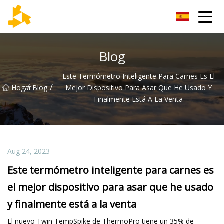
Grupo de termómetros de Tianjin
Blog
Este Termómetro Inteligente Para Carnes Es El
/
/
Hogar
Blog
Mejor Dispositivo Para Asar Que He Usado Y
Finalmente Está A La Venta
Aug 24, 2023
Este termómetro inteligente para carnes es
el mejor dispositivo para asar que he usado
y finalmente está a la venta
El nuevo Twin TempSpike de ThermoPro tiene un 35% de