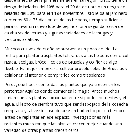
desde la fecha de la primera helada en su región. Chico tiene un
riesgo de heladas del 10% para el 29 de octubre y un riesgo de
heladas del 50% para el 14 de noviembre. Esto le da al jardinero
al menos 60 a 75 días antes de las heladas, tiempo suficiente
para cultivar un nuevo lote de pepinos. una segunda ronda de
calabazas de verano y algunas variedades de lechugas y
verduras asiáticas.
Muchos cultivos de otoño sobreviven a un poco de frío. La
fecha para plantar trasplantes tolerantes a las heladas como col
rizada, acelgas, brócoli, coles de Bruselas y coliflor es algo
flexible. Es mejor empezar a cultivar brócoli, coles de Bruselas y
coliflor en el interior o comprarlos como trasplantes.
Pero, ¿qué hacer con todas las plantas que ya crecen en los
parterres? Aquí es donde comienza la magia. Antes muchos
creían que las plantas competían entre sí por los nutrientes y el
agua. El lecho de siembra tuvo que ser despojado de la cosecha
temprana y tal vez incluso dejarse en barbecho por un tiempo
antes de replantar en ese espacio. Investigaciones más
recientes muestran que las plantas crecen mejor cuando una
variedad de otras plantas crecen cerca.