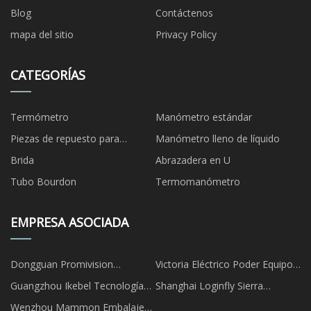
Blog
Contáctenos
mapa del sitio
Privacy Policy
CATEGORÍAS
Termómetro
Manómetro estándar
Piezas de repuesto para
Manómetro lleno de líquido
manómetros
Brida
Abrazadera en U
Tubo Bourdon
Termomanómetro
EMPRESA ASOCIADA
Dongguan Promivision
Victoria Eléctrico Poder Equipo
Embalaje Fábrica
Co., Limitado
Guangzhou Ikebel Tecnología
Shanghai Loginfly Sierra
Co., Limitado
Tecnología Co., Ltd
Wenzhou Mammon Embalaje