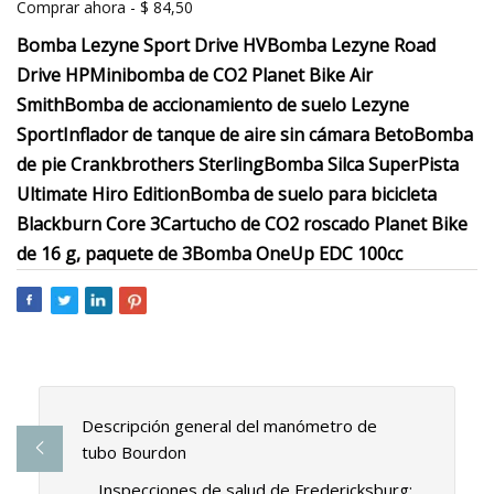
Comprar ahora - $ 84,50
Bomba Lezyne Sport Drive HV
Bomba Lezyne Road
Drive HP
Minibomba de CO2 Planet Bike Air
Smith
Bomba de accionamiento de suelo Lezyne
Sport
Inflador de tanque de aire sin cámara Beto
Bomba
de pie Crankbrothers Sterling
Bomba Silca SuperPista
Ultimate Hiro Edition
Bomba de suelo para bicicleta
Blackburn Core 3
Cartucho de CO2 roscado Planet Bike
de 16 g, paquete de 3
Bomba OneUp EDC 100cc
Descripción general del manómetro de
tubo Bourdon
Inspecciones de salud de Fredericksburg: