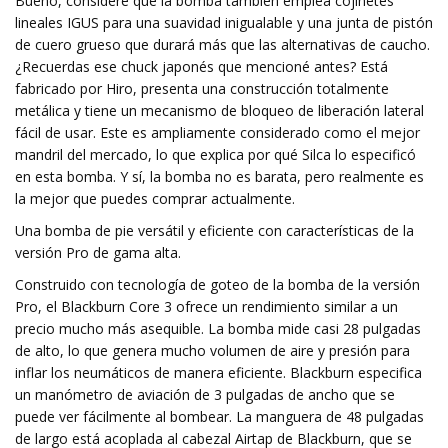
Bueno, considere que la bomba también emplea cojinetes
lineales IGUS para una suavidad inigualable y una junta de pistón
de cuero grueso que durará más que las alternativas de caucho.
¿Recuerdas ese chuck japonés que mencioné antes? Está
fabricado por Hiro, presenta una construcción totalmente
metálica y tiene un mecanismo de bloqueo de liberación lateral
fácil de usar. Este es ampliamente considerado como el mejor
mandril del mercado, lo que explica por qué Silca lo especificó
en esta bomba. Y sí, la bomba no es barata, pero realmente es
la mejor que puedes comprar actualmente.
Una bomba de pie versátil y eficiente con características de la
versión Pro de gama alta.
Construido con tecnología de goteo de la bomba de la versión
Pro, el Blackburn Core 3 ofrece un rendimiento similar a un
precio mucho más asequible. La bomba mide casi 28 pulgadas
de alto, lo que genera mucho volumen de aire y presión para
inflar los neumáticos de manera eficiente. Blackburn especifica
un manómetro de aviación de 3 pulgadas de ancho que se
puede ver fácilmente al bombear. La manguera de 48 pulgadas
de largo está acoplada al cabezal Airtap de Blackburn, que se