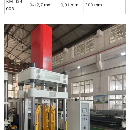
KM-434-
0-12,7 mm
0,01 mm
300 mm
005