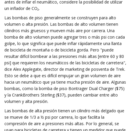
antes de inflar el neumático, considere la posibilidad de utilizar
un inflador de CO₂.
Las bombas de piso generalmente se construyen para alto
volumen o alta presión. Las bombas de alto volumen tienen
cilindros más gruesos y mueven más aire por carrera. Una
bomba de alto volumen puede agregar tres o más psi con cada
golpe, lo que significa que puede inflar rápidamente una llanta
de bicicleta de montaña o de bicicleta gorda. Pero "puede
resultar difícil bombear a las presiones más altas [entre 60 y 80
psi] que requieren los neumáticos de las bicicletas de carretera",
dice Alex Applegate, director de marketing de posventa de Trek.
Esto se debe a que es difícil empujar un gran volumen de aire
hacia un neumático que ya tiene mucha presión de aire. Algunas
bombas, como la bomba de piso Bontrager Dual Charger ($75)
y la CrankBrothers Sterling ($37), pueden cambiar entre alto
volumen y alta presión.
Las bombas de alta presión tienen un cilindro más delgado que
se mueve de 1/3 a ½ psi por carrera, lo que facilita la
compresión de aire a presiones más altas. Por lo general, se
usan para bicicletas de carretera y tienen un medidor que puede