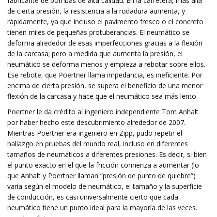
fabricante de bombas de alta calidad. En la carretera, más allá
de cierta presión, la resistencia a la rodadura aumenta, y
rápidamente, ya que incluso el pavimento fresco o el concreto
tienen miles de pequeñas protuberancias. El neumático se
deforma alrededor de esas imperfecciones gracias a la flexión
de la carcasa; pero a medida que aumenta la presión, el
neumático se deforma menos y empieza a rebotar sobre ellos.
Ese rebote, que Poertner llama impedancia, es ineficiente. Por
encima de cierta presión, se supera el beneficio de una menor
flexión de la carcasa y hace que el neumático sea más lento.
Poertner le da crédito al ingeniero independiente Tom Anhalt
por haber hecho este descubrimiento alrededor de 2007.
Mientras Poertner era ingeniero en Zipp, pudo repetir el
hallazgo en pruebas del mundo real, incluso en diferentes
tamaños de neumáticos a diferentes presiones. Es decir, si bien
el punto exacto en el que la fricción comienza a aumentar (lo
que Anhalt y Poertner llaman “presión de punto de quiebre”)
varía según el modelo de neumático, el tamaño y la superficie
de conducción, es casi universalmente cierto que cada
neumático tiene un punto ideal para la mayoría de las veces.