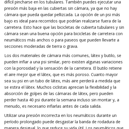
difícil pincharse en los tubulares. También puedes ejecutar una
presión más baja en las cubiertas sin cámara, ya que no hay
cámara que pueda quedar pellizcada. La opción de un psi más
bajo es ideal para recorridos que podrían realizarse fuera de la
carretera. Esto hace que las bicicletas de cubierta tubulares y sin
cámara sean una buena opción para bicicletas de carretera con
neumáticos más anchos o para paseos que pueden llevarte a
secciones moderadas de tierra o grava.
Los dos materiales de cámara más comunes, látex y butilo, se
pueden inflar a una psi similar, pero existen algunas variaciones
con la porosidad y la sensación de la carretera. El butilo retiene
el aire mejor que el látex, que es más poroso. Cuanto mayor
sea su psi en un tubo de látex, más aire perderá a medida que
se estira el látex. Muchos ciclistas aprecian la flexibilidad y la
absorción de golpes de las cámaras de látex, pero pueden
perder hasta 40 psi durante la semana incluso sin montar y, a
menudo, es necesario inflarlas antes de cada salida.
Utilizar una presión incorrecta en los neumáticos durante un
período prolongado puede desgastar la banda de rodadura de
manera desigual, lo que reduce su vida útil. Los neumáticos que